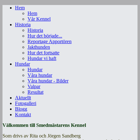
Hem
Hem
Vår Kennel
Historia
Historia
Hur det började...
Reportage Apportören
Jakthunden
Hur det fortsatte
Hundar vi haft
Hundar
Hundar
Våra hundar
Våra hundar - Bilder
Valpar
Resultat
Aktuellt
Fotogalleri
Blogg
Kontakt
Välkommen till Smedmästarens Kennel
Som drivs av Rita och Jörgen Sandberg