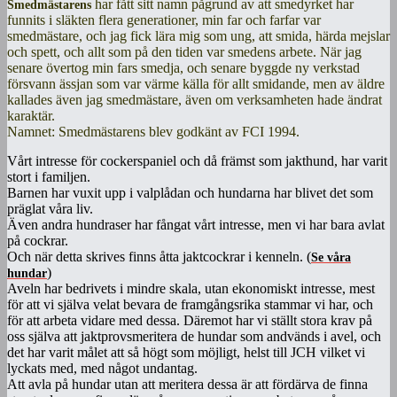
har fått sitt namn pågrund av att smedyrket har
Smedmästarens
funnits i släkten flera generationer, min far och farfar var
smedmästare, och jag fick lära mig som ung, att smida, härda mejslar
och spett, och allt som på den tiden var smedens arbete. När jag
senare övertog min fars smedja, och senare byggde ny verkstad
försvann ässjan som var värme källa för allt smidande, men av äldre
kallades även jag smedmästare, även om verksamheten hade ändrat
karaktär.
Namnet: Smedmästarens blev godkänt av FCI 1994.
Vårt intresse för cockerspaniel och då främst som jakthund, har varit
stort i familjen.
Barnen har vuxit upp i valplådan och hundarna har blivet det som
präglat våra liv.
Även andra hundraser har fångat vårt intresse, men vi har bara avlat
på cockrar.
Och när detta skrives finns åtta jaktcockrar i kenneln. (
Se våra
)
hundar
Aveln har bedrivets i mindre skala, utan ekonomiskt intresse, mest
för att vi själva velat bevara de framgångsrika stammar vi har, och
för att arbeta vidare med dessa. Däremot har vi ställt stora krav på
oss själva att jaktprovsmeritera de hundar som andvänds i avel, och
det har varit målet att så högt som möjligt, helst till JCH vilket vi
lyckats med, med något undantag.
Att avla på hundar utan att meritera dessa är att fördärva de finna