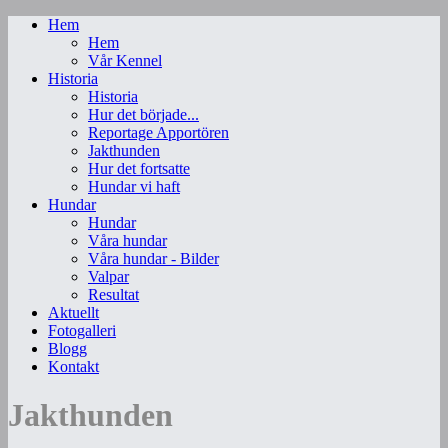
Hem
Hem
Vår Kennel
Historia
Historia
Hur det började...
Reportage Apportören
Jakthunden
Hur det fortsatte
Hundar vi haft
Hundar
Hundar
Våra hundar
Våra hundar - Bilder
Valpar
Resultat
Aktuellt
Fotogalleri
Blogg
Kontakt
Jakthunden