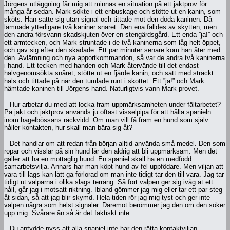
Jörgens utläggning får mig att minnas en situation på ett jaktprov för
många år sedan. Mark sökte i ett enbuskage och stötte ut en kanin, som
sköts. Han satte sig utan signal och tittade mot den döda kaninen. Då
lämnade ytterligare två kaniner snåret. Den ena fälldes av skytten, men
den andra försvann skadskjuten över en stengärdsgård. Ett enda ”ja!” och
ett armtecken, och Mark struntade i de två kaninerna som låg helt öppet,
och gav sig efter den skadade. Ett par minuter senare kom han åter med
den. Avlämning och nya apportkommandon, så var de andra två kaninerna
i hand. Ett tecken med handen och Mark återvände till det endast
halvgenomsökta snåret, stötte ut en fjärde kanin, och satt med sträckt
hals och tittade på när den tumlade runt i skottet. Ett ”ja!” och Mark
hämtade kaninen till Jörgens hand. Naturligtvis vann Mark provet.
– Hur arbetar du med att locka fram uppmärksamheten under fältarbetet?
På jakt och jaktprov används ju oftast visselpipa för att hålla spanieln
inom hagelbössans räckvidd. Om man vill få fram en hund som själv
håller kontakten, hur skall man bära sig åt?
– Det handlar om att redan från början alltid använda små medel. Den som
ropar och visslar på sin hund lär den aldrig att bli uppmärksam. Men det
gäller att ha en mottaglig hund. En spaniel skall ha en medfödd
samarbetsvilja. Annars har man köpt hund av fel uppfödare. Men viljan att
vara till lags kan lätt gå förlorad om man inte tidigt tar den till vara. Jag tar
tidigt ut valparna i olika slags terräng. Så fort valpen ger sig iväg åt ett
håll, går jag i motsatt riktning. Ibland gömmer jag mig eller tar ett par steg
åt sidan, så att jag blir skymd. Hela tiden rör jag mig tyst och ger inte
valpen några som helst signaler. Däremot berömmer jag den om den söker
upp mig. Svårare än så är det faktiskt inte.
– Du antydde nyss att alla spaniel inte har den rätta kontaktviljan.