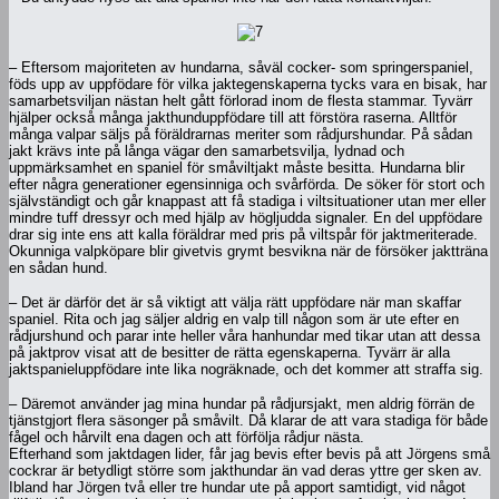
– Eftersom majoriteten av hundarna, såväl cocker- som springerspaniel,
föds upp av uppfödare för vilka jaktegenskaperna tycks vara en bisak, har
samarbetsviljan nästan helt gått förlorad inom de flesta stammar. Tyvärr
hjälper också många jakthunduppfödare till att förstöra raserna. Alltför
många valpar säljs på föräldrarnas meriter som rådjurshundar. På sådan
jakt krävs inte på långa vägar den samarbetsvilja, lydnad och
uppmärksamhet en spaniel för småviltjakt måste besitta. Hundarna blir
efter några generationer egensinniga och svårförda. De söker för stort och
självständigt och går knappast att få stadiga i viltsituationer utan mer eller
mindre tuff dressyr och med hjälp av högljudda signaler. En del uppfödare
drar sig inte ens att kalla föräldrar med pris på viltspår för jaktmeriterade.
Okunniga valpköpare blir givetvis grymt besvikna när de försöker jaktträna
en sådan hund.
– Det är därför det är så viktigt att välja rätt uppfödare när man skaffar
spaniel. Rita och jag säljer aldrig en valp till någon som är ute efter en
rådjurshund och parar inte heller våra hanhundar med tikar utan att dessa
på jaktprov visat att de besitter de rätta egenskaperna. Tyvärr är alla
jaktspanieluppfödare inte lika nogräknade, och det kommer att straffa sig.
– Däremot använder jag mina hundar på rådjursjakt, men aldrig förrän de
tjänstgjort flera säsonger på småvilt. Då klarar de att vara stadiga för både
fågel och hårvilt ena dagen och att förfölja rådjur nästa.
Efterhand som jaktdagen lider, får jag bevis efter bevis på att Jörgens små
cockrar är betydligt större som jakthundar än vad deras yttre ger sken av.
Ibland har Jörgen två eller tre hundar ute på apport samtidigt, vid något