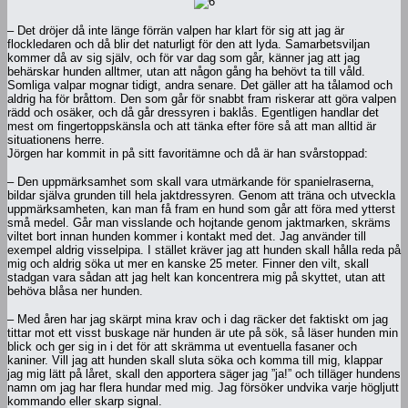
– Det dröjer då inte länge förrän valpen har klart för sig att jag är
flockledaren och då blir det naturligt för den att lyda. Samarbetsviljan
kommer då av sig själv, och för var dag som går, känner jag att jag
behärskar hunden alltmer, utan att någon gång ha behövt ta till våld.
Somliga valpar mognar tidigt, andra senare. Det gäller att ha tålamod och
aldrig ha för bråttom. Den som går för snabbt fram riskerar att göra valpen
rädd och osäker, och då går dressyren i baklås. Egentligen handlar det
mest om fingertoppskänsla och att tänka efter före så att man alltid är
situationens herre.
Jörgen har kommit in på sitt favoritämne och då är han svårstoppad:
– Den uppmärksamhet som skall vara utmärkande för spanielraserna,
bildar själva grunden till hela jaktdressyren. Genom att träna och utveckla
uppmärksamheten, kan man få fram en hund som går att föra med ytterst
små medel. Går man visslande och hojtande genom jaktmarken, skräms
viltet bort innan hunden kommer i kontakt med det. Jag använder till
exempel aldrig visselpipa. I stället kräver jag att hunden skall hålla reda på
mig och aldrig söka ut mer en kanske 25 meter. Finner den vilt, skall
stadgan vara sådan att jag helt kan koncentrera mig på skyttet, utan att
behöva blåsa ner hunden.
– Med åren har jag skärpt mina krav och i dag räcker det faktiskt om jag
tittar mot ett visst buskage när hunden är ute på sök, så läser hunden min
blick och ger sig in i det för att skrämma ut eventuella fasaner och
kaniner. Vill jag att hunden skall sluta söka och komma till mig, klappar
jag mig lätt på låret, skall den apportera säger jag ”ja!” och tilläger hundens
namn om jag har flera hundar med mig. Jag försöker undvika varje högljutt
kommando eller skarp signal.