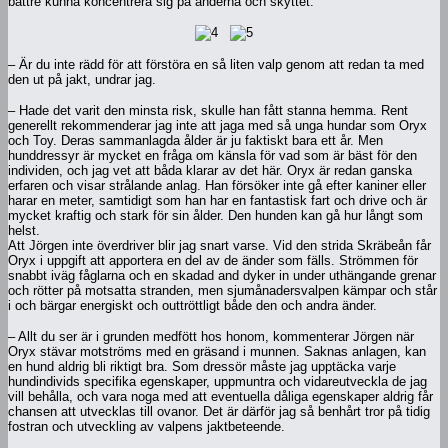
bättre kunna koncentrera sig på änderna och skyttet.
– Är du inte rädd för att förstöra en så liten valp genom att redan ta med
den ut på jakt, undrar jag.
– Hade det varit den minsta risk, skulle han fått stanna hemma. Rent
generellt rekommenderar jag inte att jaga med så unga hundar som Oryx
och Toy. Deras sammanlagda ålder är ju faktiskt bara ett år. Men
hunddressyr är mycket en fråga om känsla för vad som är bäst för den
individen, och jag vet att båda klarar av det här. Oryx är redan ganska
erfaren och visar strålande anlag. Han försöker inte gå efter kaniner eller
harar en meter, samtidigt som han har en fantastisk fart och drive och är
mycket kraftig och stark för sin ålder. Den hunden kan gå hur långt som
helst.
Att Jörgen inte överdriver blir jag snart varse. Vid den strida Skräbeån får
Oryx i uppgift att apportera en del av de änder som fälls. Strömmen för
snabbt iväg fåglarna och en skadad and dyker in under uthängande grenar
och rötter på motsatta stranden, men sjumånadersvalpen kämpar och står
i och bärgar energiskt och outtröttligt både den och andra änder.
– Allt du ser är i grunden medfött hos honom, kommenterar Jörgen när
Oryx stävar motströms med en gräsand i munnen. Saknas anlagen, kan
en hund aldrig bli riktigt bra. Som dressör måste jag upptäcka varje
hundindivids specifika egenskaper, uppmuntra och vidareutveckla de jag
vill behålla, och vara noga med att eventuella dåliga egenskaper aldrig får
chansen att utvecklas till ovanor. Det är därför jag så benhårt tror på tidig
fostran och utveckling av valpens jaktbeteende.