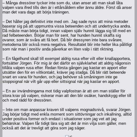
– Många dressörer tycker inte som du, utan anser att man skall låta
valpen vara ifred tills den är i ettårsåldern eller ännu äldre. Först då anser
man det vara dags att börja träningen.
– Det håller jag definitivt inte med om. Jag sade nyss att mina metoder
baserar sig på att uppmuntra vissa beteenden och att undertrycka andra.
Då måste man börja tidigt, innan valpen själv hunnit lägga sig till med en
rad felbeteenden. Börjar man för sent, har hunden hunnit skaffa sig
ovanor, som är svåra att få bort. Då blir dressyren inte bara svårare,
metoderna blir också mera negativa. Resultatet blir inte heller lika pålitligt
som när man i positiv anda påverkar en liten valp i rätt riktning.
– En fågelhund skall till exempel aldrig rusa efter vilt eller knallapportera,
fortsätter Jörgen. För mig är det därför en självklarhet att aldrig någonsin
tillåta valpen rusa efter. Redan första gången jag kastar en apport eller
utsätter den för en viltkontakt, kräver jag stadga. Då blir rätt beteende
snart en vana för hunden, och jag behöver så småningom inte ge
stoppsignal när vilt går upp eller sittsignal när jag kastar en apport.
– En av invändningarna mot tidig valpfostran är att om man ställer för
stora krav på valpen, riskerar man att den blir osäker, handskygg eller till
och med rädd för dressören.
– Inte om man anpassar kraven till valpens mognadsnivå, svarar Jörgen.
Jag börjar tidigt med enkla moment som sittövningar och inkallning, alltid
under positiva former och endast i situationer som jag vet att jag
behärskar. Valpen får tidigt lära sig att det är min vilja som gäller, men
också att det är trevligt att göra som jag säger.