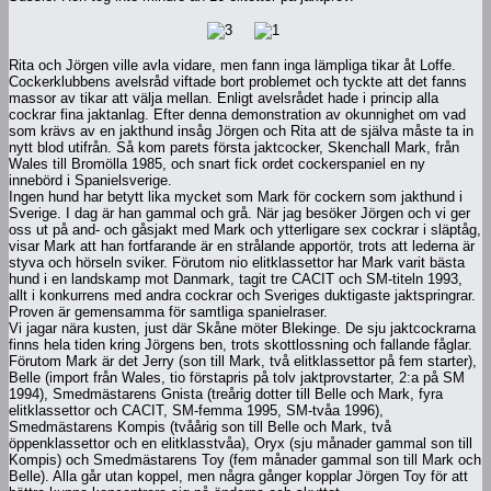
Rita och Jörgen ville avla vidare, men fann inga lämpliga tikar åt Loffe.
Cockerklubbens avelsråd viftade bort problemet och tyckte att det fanns
massor av tikar att välja mellan. Enligt avelsrådet hade i princip alla
cockrar fina jaktanlag. Efter denna demonstration av okunnighet om vad
som krävs av en jakthund insåg Jörgen och Rita att de själva måste ta in
nytt blod utifrån. Så kom parets första jaktcocker, Skenchall Mark, från
Wales till Bromölla 1985, och snart fick ordet cockerspaniel en ny
innebörd i Spanielsverige.
Ingen hund har betytt lika mycket som Mark för cockern som jakthund i
Sverige. I dag är han gammal och grå. När jag besöker Jörgen och vi ger
oss ut på and- och gåsjakt med Mark och ytterligare sex cockrar i släptåg,
visar Mark att han fortfarande är en strålande apportör, trots att lederna är
styva och hörseln sviker. Förutom nio elitklassettor har Mark varit bästa
hund i en landskamp mot Danmark, tagit tre CACIT och SM-titeln 1993,
allt i konkurrens med andra cockrar och Sveriges duktigaste jaktspringrar.
Proven är gemensamma för samtliga spanielraser.
Vi jagar nära kusten, just där Skåne möter Blekinge. De sju jaktcockrarna
finns hela tiden kring Jörgens ben, trots skottlossning och fallande fåglar.
Förutom Mark är det Jerry (son till Mark, två elitklassettor på fem starter),
Belle (import från Wales, tio förstapris på tolv jaktprovstarter, 2:a på SM
1994), Smedmästarens Gnista (treårig dotter till Belle och Mark, fyra
elitklassettor och CACIT, SM-femma 1995, SM-tvåa 1996),
Smedmästarens Kompis (tvåårig son till Belle och Mark, två
öppenklassettor och en elitklasstvåa), Oryx (sju månader gammal son till
Kompis) och Smedmästarens Toy (fem månader gammal son till Mark och
Belle). Alla går utan koppel, men några gånger kopplar Jörgen Toy för att