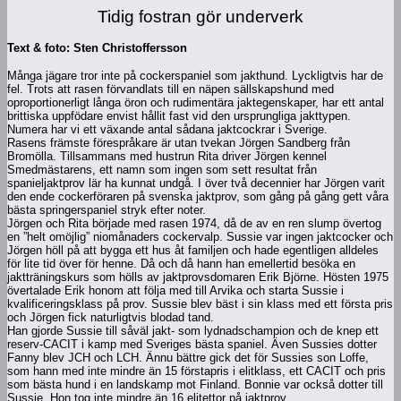
Tidig fostran gör underverk
Text & foto: Sten Christoffersson
Många jägare tror inte på cockerspaniel som jakthund. Lyckligtvis har de
fel. Trots att rasen förvandlats till en näpen sällskapshund med
oproportionerligt långa öron och rudimentära jaktegenskaper, har ett antal
brittiska uppfödare envist hållit fast vid den ursprungliga jakttypen.
Numera har vi ett växande antal sådana jaktcockrar i Sverige.
Rasens främste förespråkare är utan tvekan Jörgen Sandberg från
Bromölla. Tillsammans med hustrun Rita driver Jörgen kennel
Smedmästarens, ett namn som ingen som sett resultat från
spanieljaktprov lär ha kunnat undgå. I över två decennier har Jörgen varit
den ende cockerföraren på svenska jaktprov, som gång på gång gett våra
bästa springerspaniel stryk efter noter.
Jörgen och Rita började med rasen 1974, då de av en ren slump övertog
en ”helt omöjlig” niomånaders cockervalp. Sussie var ingen jaktcocker och
Jörgen höll på att bygga ett hus åt familjen och hade egentligen alldeles
för lite tid över för henne. Då och då hann han emellertid besöka en
jaktträningskurs som hölls av jaktprovsdomaren Erik Björne. Hösten 1975
övertalade Erik honom att följa med till Arvika och starta Sussie i
kvalificeringsklass på prov. Sussie blev bäst i sin klass med ett första pris
och Jörgen fick naturligtvis blodad tand.
Han gjorde Sussie till såväl jakt- som lydnadschampion och de knep ett
reserv-CACIT i kamp med Sveriges bästa spaniel. Även Sussies dotter
Fanny blev JCH och LCH. Ännu bättre gick det för Sussies son Loffe,
som hann med inte mindre än 15 förstapris i elitklass, ett CACIT och pris
som bästa hund i en landskamp mot Finland. Bonnie var också dotter till
Sussie. Hon tog inte mindre än 16 elitettor på jaktprov.