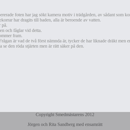
rerade foten har jag sökt kamera motiv i trädgården, av sådant som ko
korrar har dragits till baden, alla är beroende av vatten.
r på.
ken och fåglar vid detta.
 kommer fram.
ågan är vad de två först nämnda är, tycker de har liknade dräkt men en vå
 se den röda stjärten men är rätt säker på den.
Copyright Smedmästarens 2012
Jörgen och Rita Sandberg med ensamrätt