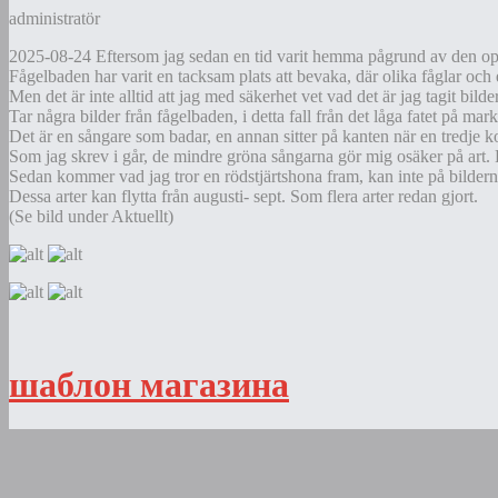
administratör
2025-08-24 Eftersom jag sedan en tid varit hemma pågrund av den ope
Fågelbaden har varit en tacksam plats att bevaka, där olika fåglar och e
Men det är inte alltid att jag med säkerhet vet vad det är jag tagit bilde
Tar några bilder från fågelbaden, i detta fall från det låga fatet på mar
Det är en sångare som badar, en annan sitter på kanten när en tredje
Som jag skrev i går, de mindre gröna sångarna gör mig osäker på art. Fr
Sedan kommer vad jag tror en rödstjärtshona fram, kan inte på bilderna
Dessa arter kan flytta från augusti- sept. Som flera arter redan gjort.
(Se bild under Aktuellt)
шаблон магазина